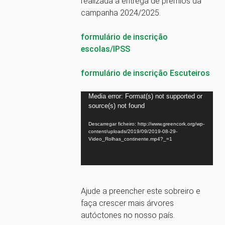
realizada a entrega de prémios da
campanha 2024/2025.
formulário de inscrição
escolas/IPSS
formulário de inscrição Escuteiros
Reprodutor
Media error: Format(s) not supported or
source(s) not found
de
vídeo
Descarregar ficheiro: http://www.greencork.org/wp-
content/uploads/2019/09/2019-08-29-
Video_Rolhas_continente.mp4?_=1
Ajude a preencher este sobreiro e
faça crescer mais árvores
autóctones no nosso país.