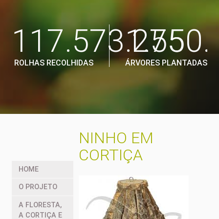
117.573.275
1.550.
ROLHAS RECOLHIDAS
ÁRVORES PLANTADAS
NINHO EM
CORTIÇA
HOME
O PROJETO
A FLORESTA,
A CORTIÇA E