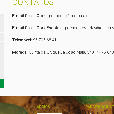
CONTATOS
E-mail Green Cork:
greencork@quercus.pt
E-mail Green Cork Escolas:
greencorkescolas@quercus
Telemóvel:
96 705 68 41
Morada:
Quinta da Gruta, Rua João Maia, 540 | 4475-64
APOIOS
PARCEIROS INS