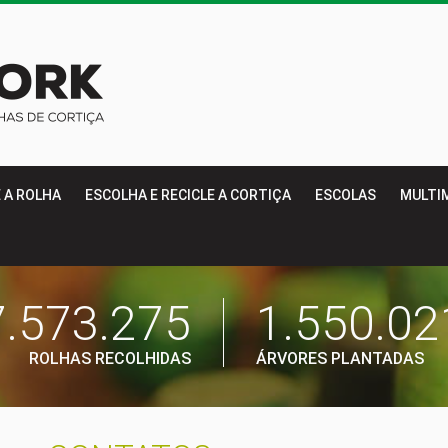
E A ROLHA
ESCOLHA E RECICLE A CORTIÇA
ESCOLAS
MULTI
.573.275
1.550.02
ROLHAS RECOLHIDAS
ÁRVORES PLANTADAS